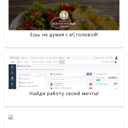
Ешь не думая с eСтоловой!
Найди работу своей мечты!