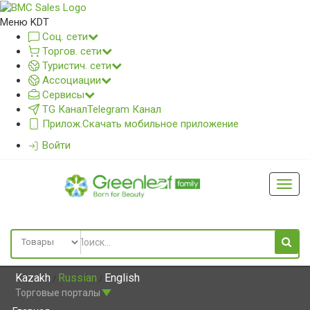
Меню KDT
Соц. сети
Торгов. сети
Туристич. сети
Ассоциации
Сервисы
TG Канал
Telegram Канал
Прилож.
Скачать мобильное приложение
Войти
Глав
меню
Kazakh
Russian
English
/
/
Торговые порталы