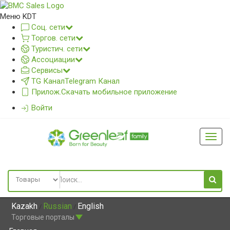
Меню KDT
Соц. сети
Торгов. сети
Туристич. сети
Ассоциации
Сервисы
TG Канал
Telegram Канал
Прилож.
Скачать мобильное приложение
Войти
Глав
меню
Kazakh
Russian
English
/
/
Торговые порталы