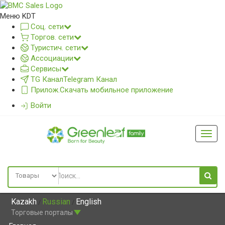
Меню KDT
Соц. сети
Торгов. сети
Туристич. сети
Ассоциации
Сервисы
TG Канал
Telegram Канал
Прилож.
Скачать мобильное приложение
Войти
Глав
меню
Kazakh
Russian
English
/
/
Торговые порталы