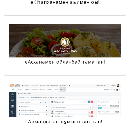
еКітапханамен ақылмен оқы!
еАсханамен ойланбай тамақтан!
Армандаған жұмысынды тап!