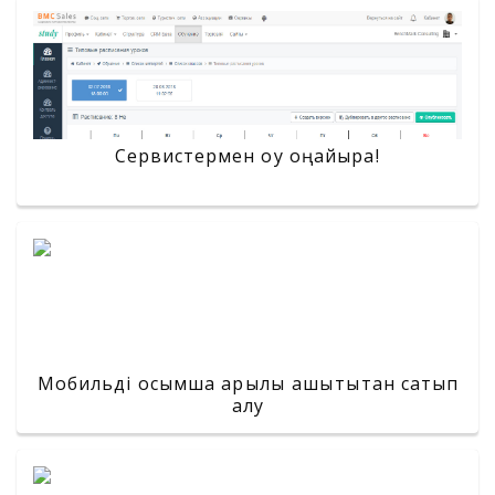
Сервистермен оқу оңайырақ!
Мобильді қосымша арқылы қашықтықтан сатып
алу