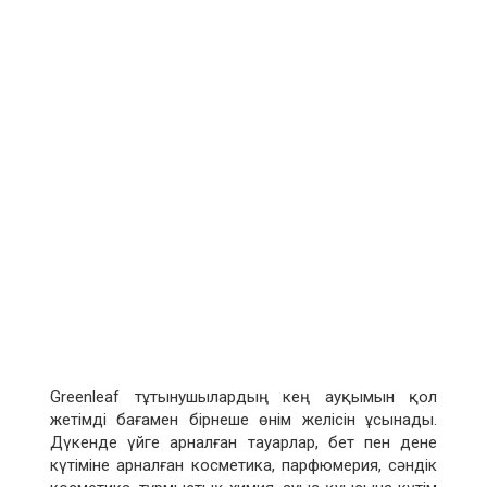
Greenleaf тұтынушылардың кең ауқымын қол
жетімді бағамен бірнеше өнім желісін ұсынады.
Дүкенде үйге арналған тауарлар, бет пен дене
күтіміне арналған косметика, парфюмерия, сәндік