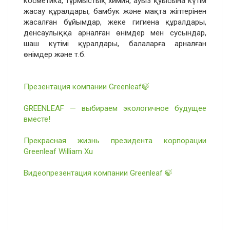
косметика, тұрмыстық химия, ауыз қуысына күтім
жасау құралдары, бамбук және мақта жіптерінен
жасалған бұйымдар, жеке гигиена құралдары,
денсаулыққа арналған өнімдер мен сусындар,
шаш күтімі құралдары, балаларға арналған
өнімдер және т.б.
Презентация компании Greenleaf🍃
GREENLEAF — выбираем экологичное будущее
вместе!
Прекрасная жизнь президента корпорации
Greenleaf William Xu
Видеопрезентация компании Greenleaf 🍃