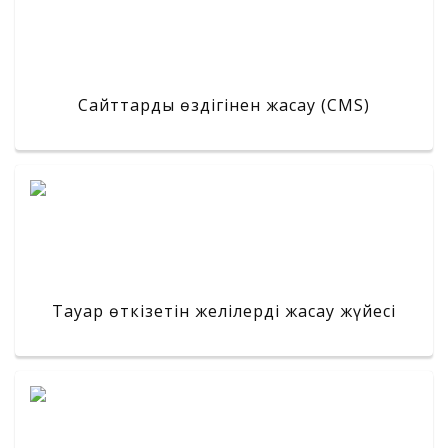
Сайттарды өздігінен жасау (CMS)
Тауар өткізетін желілерді жасау жүйесі