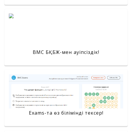
BMC БҚБЖ-мен қауіпсіздік!
Exams-та өз білімінді тексер!