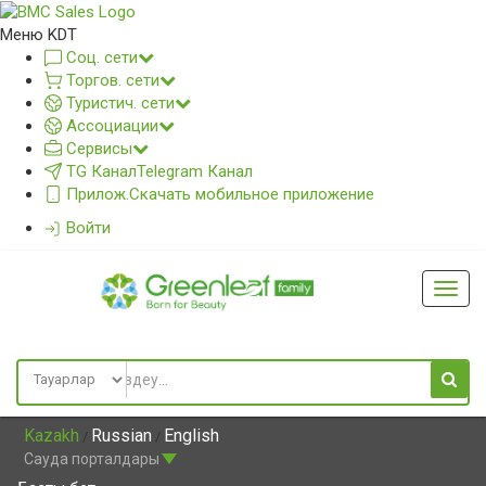
Меню KDT
Соц. сети
Торгов. сети
Туристич. сети
Ассоциации
Сервисы
TG Канал
Telegram Канал
Прилож.
Скачать мобильное приложение
Войти
Глав
меню
Kazakh
Russian
English
/
/
Сауда порталдары