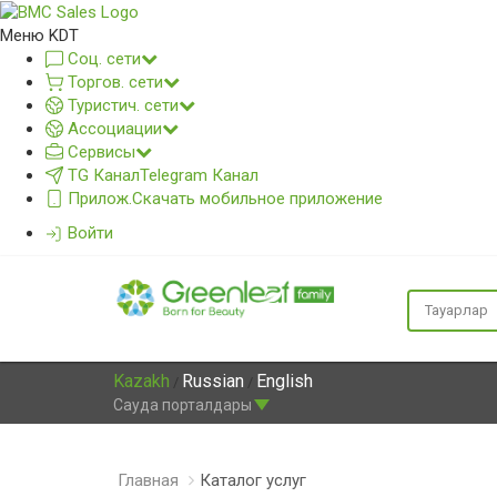
Меню KDT
Соц. сети
Торгов. сети
Туристич. сети
Ассоциации
Сервисы
TG Канал
Telegram Канал
Прилож.
Скачать мобильное приложение
Войти
Kazakh
Russian
English
/
/
Сауда порталдары
Главная
Каталог услуг