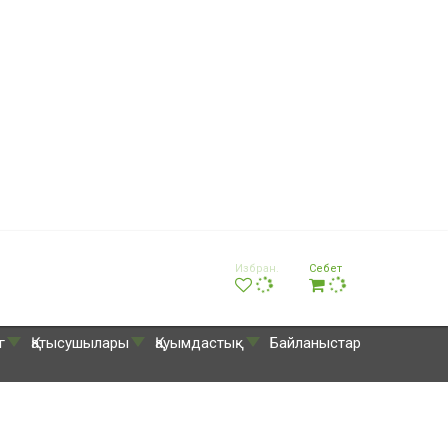
Избран.
Себет
г
Қатысушылары
Қауымдастық
Байланыстар