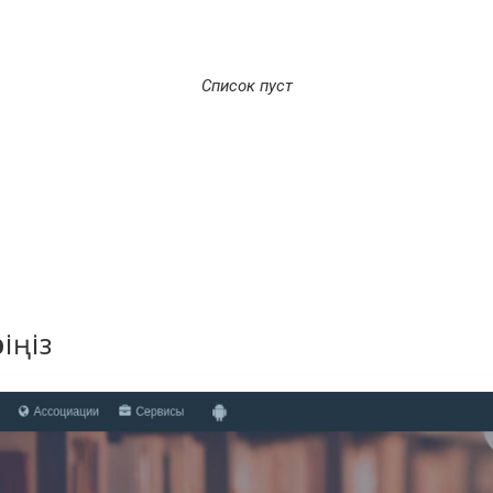
Список пуст
іңіз