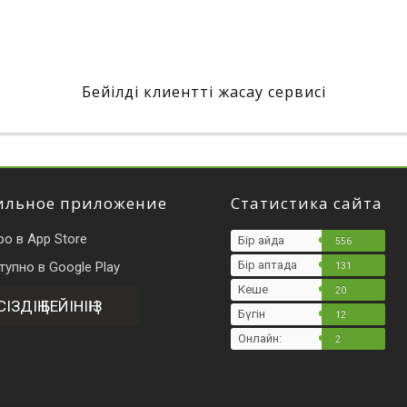
Бейілді клиентті жасау сервисі
льное приложение
Статистика сайта
Бір айда
556
Бір аптада
131
Кеше
20
СІЗДІҢ БЕЙІНІҢІЗ
Бүгін
12
Онлайн:
2