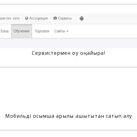
Сервистермен оқу оңайырақ!
Мобильді қосымша арқылы қашықтықтан сатып алу