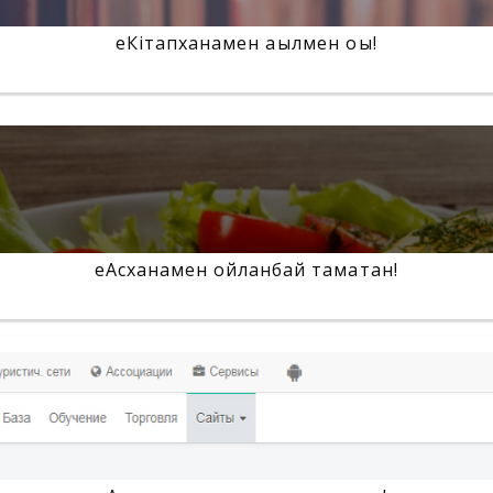
еКітапханамен ақылмен оқы!
еАсханамен ойланбай тамақтан!