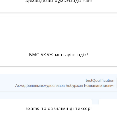
Армандаған жұмысынды тап!
BMC БҚБЖ-мен қауіпсіздік!
Exams-та өз білімінді тексер!