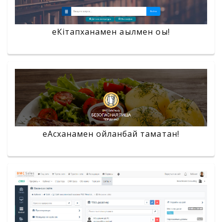
еКітапханамен ақылмен оқы!
еАсханамен ойланбай тамақтан!