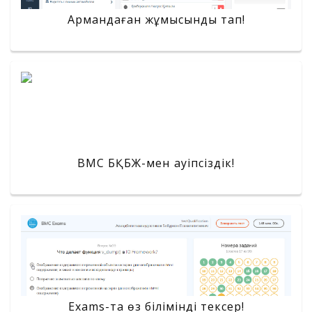
Армандаған жұмысынды тап!
BMC БҚБЖ-мен қауіпсіздік!
Exams-та өз білімінді тексер!