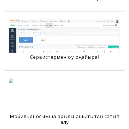
Сервистермен оқу оңайырақ!
Мобильді қосымша арқылы қашықтықтан сатып
алу