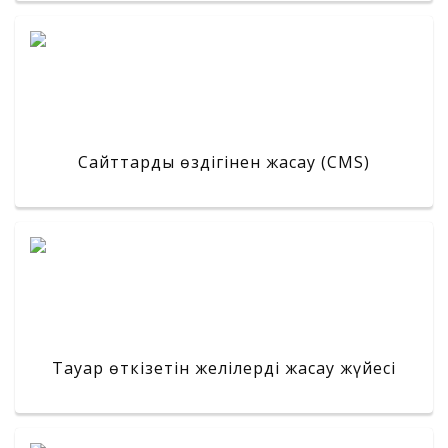
Сайттарды өздігінен жасау (CMS)
Тауар өткізетін желілерді жасау жүйесі