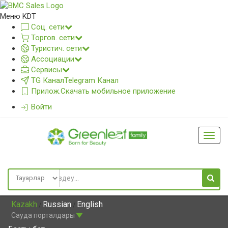
Меню KDT
Соц. сети
Торгов. сети
Туристич. сети
Ассоциации
Сервисы
TG Канал
Telegram Канал
Прилож.
Скачать мобильное приложение
Войти
Глав
меню
Kazakh
Russian
English
/
/
Сауда порталдары