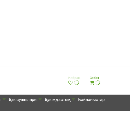
Избран.
Себет
г
Қатысушылары
Қауымдастық
Байланыстар