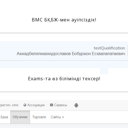
BMC БҚБЖ-мен қауіпсіздік!
Exams-та өз білімінді тексер!