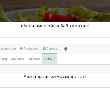
еАсханамен ойланбай тамақтан!
Армандаған жұмысынды тап!