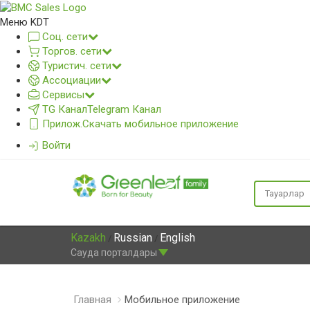
Меню KDT
Соц. сети
Торгов. сети
Туристич. сети
Ассоциации
Сервисы
TG Канал
Telegram Канал
Прилож.
Скачать мобильное приложение
Войти
Kazakh
Russian
English
/
/
Сауда порталдары
Главная
Мобильное приложение