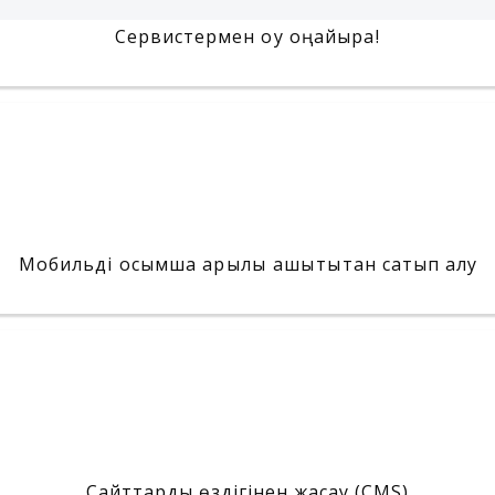
Сервистермен оқу оңайырақ!
Мобильді қосымша арқылы қашықтықтан сатып алу
Сайттарды өздігінен жасау (CMS)