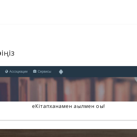
іңіз
еКітапханамен ақылмен оқы!